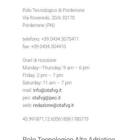
Polo Tecnologico di Pordenone
Via Roveredo, 20/b 33170
Pordenone (PN)
telefono: +39.0434.5075411
fax: +39.0434.504410
Orari di ricezione
Monday–Thursday: 9 am – 6 pm
Friday: 2 pm – 7 pm
Saturday: 11 am – 7 pm
mail:
info@otafvg.it
pec:
otafvg@pec.it
web:
redazione@otafvg.it
45.991871,12.635618361780773
Polo Tecnologico Alto Adriatico