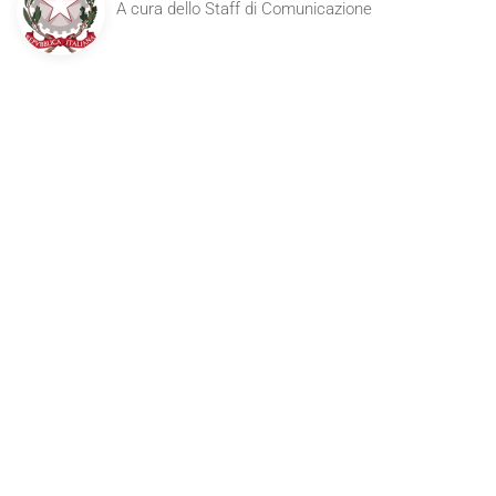
A cura dello Staff di Comunicazione
Altre Notizie Pertinenti
24 GENNAIO 2026
COMUNICAZIONE CREDITI FORMATIVI
14 OTTOBRE 2025
CORSO DI PREPARAZIONE AGLI ESAMI DI
STATO 2025
20 MAGGIO 2025
CORSO DI FORMAZIONE: “LA SICUREZZA
ALIMENTARE TRA RESPONSABILITA’ E
CONSAPEVOLEZZA, CON PARTICOLARE
FOCUS SULL’ISTITUTO DELLA DELEGA DI
FUNZIONI E SULLE MISURE DI
PREVENZIONE”
10 NOVEMBRE 2024
CORSO DI FORMAZIONE: LE NUOVE
FRONTIERE PER GLI IMBALLAGGI